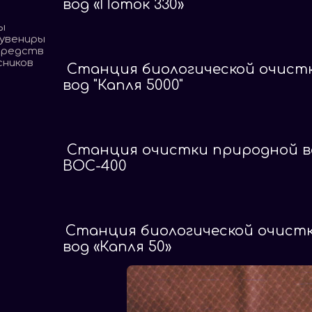
вод «Поток 330»
ы
сувениры
средств
сников
Станция биологической очист
вод "Капля 5000"
Станция очистки природной 
ВОС-400
Станция биологической очист
вод «Капля 50»