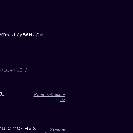
еты и сувениры
дприятий
/
ки
Узнать больше
>>
ки сточных
Узнать